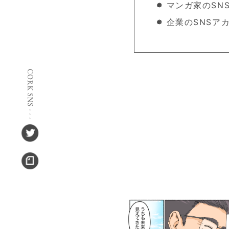
マンガ家のSN
企業のSNSア