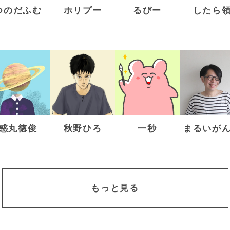
つのだふむ
ホリプー
るびー
したら
惑丸徳俊
秋野ひろ
一秒
まるいが
もっと見る