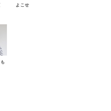
領
よこせ
んも