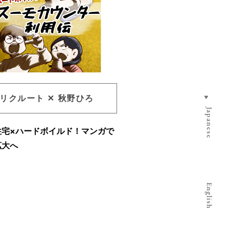
リクルート ✕ 秋野ひろ
▶︎
Japanese
住宅×ハードボイルド！マンガで
拡大へ
English